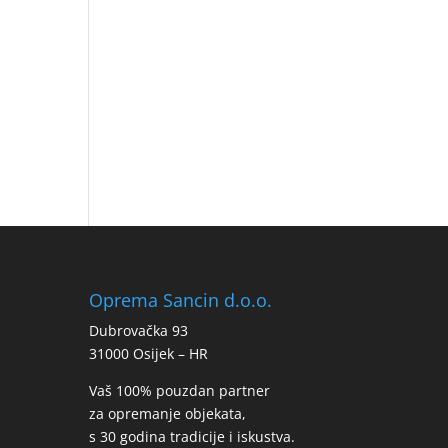
Oprema Sancin d.o.o.
Dubrovačka 93
31000 Osijek – HR
Vaš 100% pouzdan partner
za opremanje objekata,
s 30 godina tradicije i iskustva.