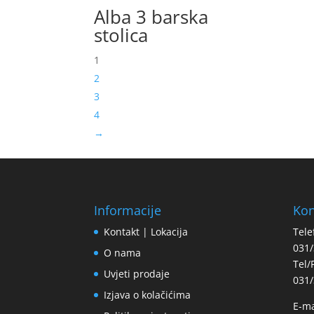
Alba 3 barska
stolica
1
2
3
4
→
Informacije
Kon
Kontakt | Lokacija
Tele
031/
O nama
Tel/
Uvjeti prodaje
031/
Izjava o kolačićima
E-ma