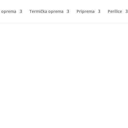
a oprema
Termička oprema
Priprema
Perilice