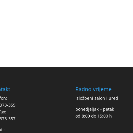
takt
Radno vrijeme
fon:
Izložbeni salon i ured
373-355
ponedjeljak – petak
Fax:
od 8:00 do 15:00 h
373-357
il: