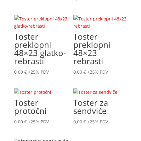
Toster
Toster
preklopni
preklopni
48×23 glatko-
48×23
rebrasti
rebrasti
0,00
€
+25% PDV
0,00
€
+25% PDV
Toster
Toster za
protočni
sendviče
0,00
€
+25% PDV
0,00
€
+25% PDV