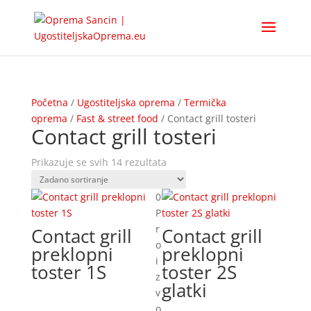
Početna
/
Ugostiteljska oprema
/
Termička
oprema
/
Fast & street food
/ Contact grill tosteri
Contact grill tosteri
Prikazuje se svih 14 rezultata
0
P
r
Contact grill
Contact grill
o
preklopni
preklopni
i
toster 1S
toster 2S
z
glatki
v
o