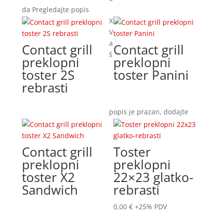
da
Pregledajte popis
X
V
a
Contact grill
Contact grill
š
preklopni
preklopni
toster 2S
toster Panini
rebrasti
popis je prazan, dodajte
Contact grill
Toster
preklopni
preklopni
toster X2
22×23 glatko-
Sandwich
rebrasti
0,00
€
+25% PDV