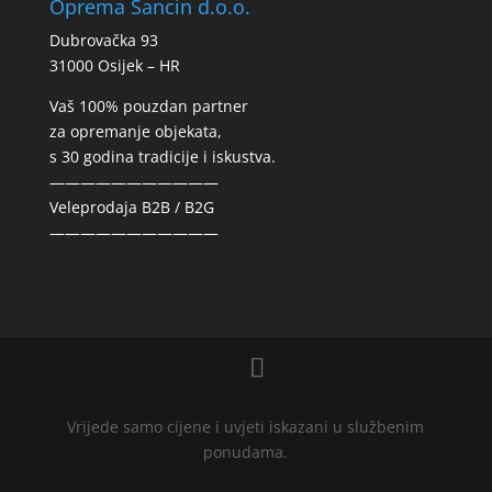
Oprema Sancin d.o.o.
Dubrovačka 93
31000 Osijek – HR
Vaš 100% pouzdan partner
za opremanje objekata,
s 30 godina tradicije i iskustva.
———————————
Veleprodaja B2B / B2G
———————————
Vrijede samo cijene i uvjeti iskazani u službenim
ponudama.