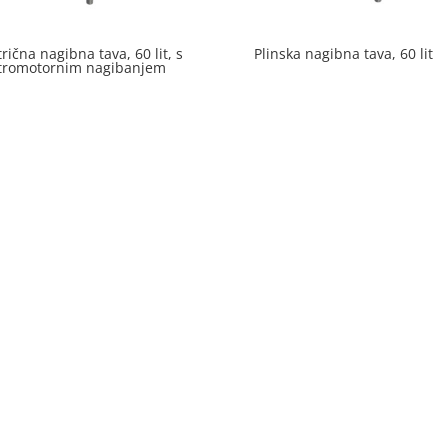
trična nagibna tava, 60 lit, s
Plinska nagibna tava, 60 lit
ktromotornim nagibanjem