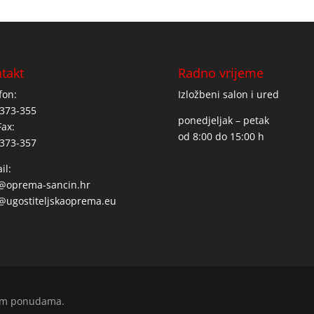
takt
Radno vrijeme
fon:
Izložbeni salon i ured
373-355
ponedjeljak – petak
Fax:
od 8:00 do 15:00 h
373-357
il:
o@oprema-sancin.hr
@ugostiteljskaoprema.eu
enim ponudama.