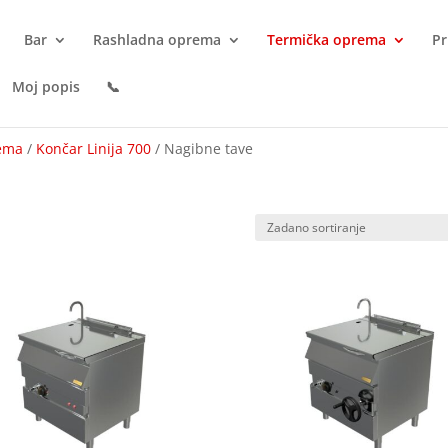
Bar
Rashladna oprema
Termička oprema
Pr
Moj popis
📞
rema
/
Končar Linija 700
/ Nagibne tave