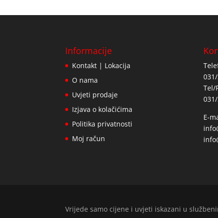
Informacije
Kon
Kontakt | Lokacija
Tele
031/
O nama
Tel/
Uvjeti prodaje
031/
Izjava o kolačićima
E-ma
Politika privatnosti
inf
Moj račun
info
Vrijede samo cijene i uvjeti iskazani u služb