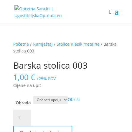
Početna
/
Namještaj
/
Stolice Klasik metalne
/ Barska
stolica 003
Barska stolica 003
1,00
€
+25% PDV
Cijene na upit
Obriši
Obrada
Barska
stolica
003