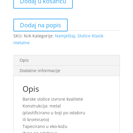
Dodaj u košaricu
količina
Dodaj na popis
SKU:
N/A
Kategorije:
Namještaj
,
Stolice Klasik
metalne
Opis
Dodatne informacije
Opis
Barske stolice izvrsne kvalitete
Konstrukcija: metal
(plastificirano u boji po odabiru
ili kromirano)
Tapecirano u eko-kožu