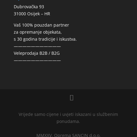
Dubrovačka 93
31000 Osijek – HR
Vaš 100% pouzdan partner
za opremanje objekata,
s 30 godina tradicije i iskustva.
———————————
Veleprodaja B2B / B2G
———————————
Vrijede samo cijene i uvjeti iskazani u službenim
ponudama.
MMXXV. Oprema SANCIN d.o.o.