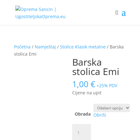
Početna
/
Namještaj
/
Stolice Klasik metalne
/ Barska
stolica Emi
Barska
stolica Emi
1,00
€
+25% PDV
Cijene na upit
Obrada
Obriši
Barska
stolica