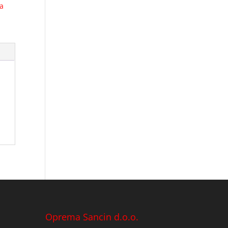
a
Oprema Sancin d.o.o.