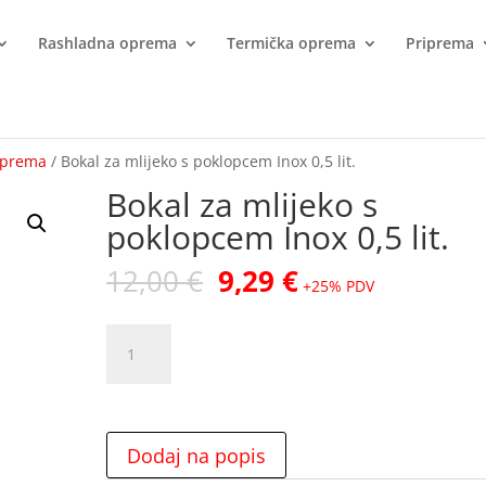
Rashladna oprema
Termička oprema
Priprema
oprema
/ Bokal za mlijeko s poklopcem Inox 0,5 lit.
Bokal za mlijeko s
poklopcem Inox 0,5 lit.
Izvorna
Trenutna
12,00
€
9,29
€
+25% PDV
cijena
cijena
bila
je:
Bokal
je:
9,29 €.
za
12,00 €.
mlijeko
s
poklopcem
Dodaj na popis
Inox
0,5