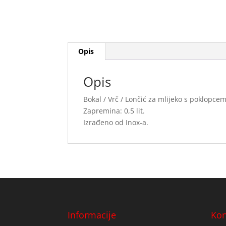
Opis
Opis
Bokal / Vrč / Lončić za mlijeko s poklopce
Zapremina: 0,5 lit.
Izrađeno od Inox-a.
Informacije
Kon