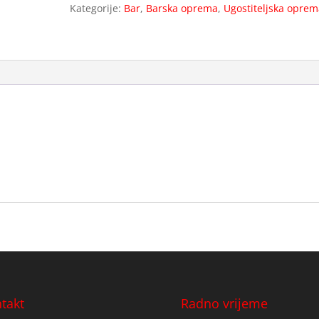
Kategorije:
Bar
,
Barska oprema
,
Ugostiteljska oprem
lit.
količina
m
takt
Radno vrijeme