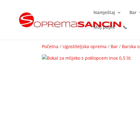
Namještaj
Bar
Moj popis
📞
Početna
/
Ugostiteljska oprema
/
Bar
/
Barska 