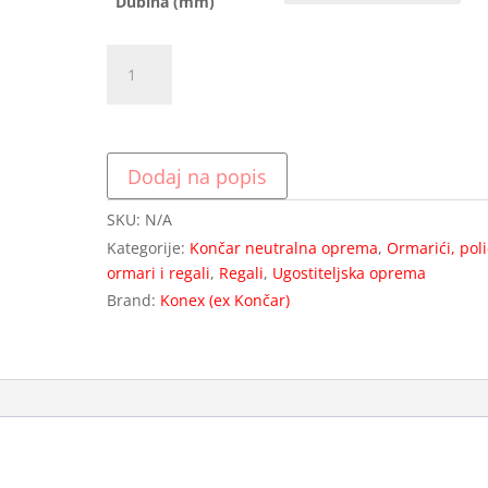
Dubina (mm)
Četveroetažni
regal
s
perforiranim
policama,
Dodaj na popis
visine
170
SKU:
N/A
cm
Kategorije:
Končar neutralna oprema
,
Ormarići, poli
količina
ormari i regali
,
Regali
,
Ugostiteljska oprema
Brand:
Konex (ex Končar)