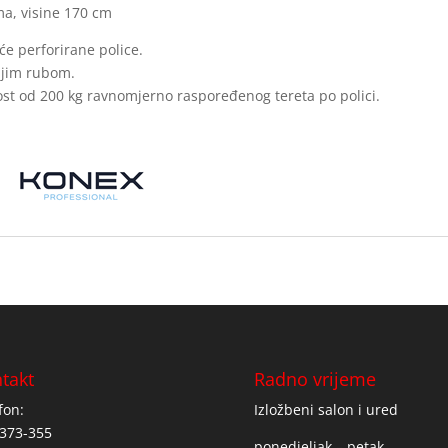
ma, visine 170 cm
će perforirane police.
njim rubom.
t od 200 kg ravnomjerno raspoređenog tereta po polici.
takt
Radno vrijeme
fon:
Izložbeni salon i ured
373-355
ponedjeljak – petak