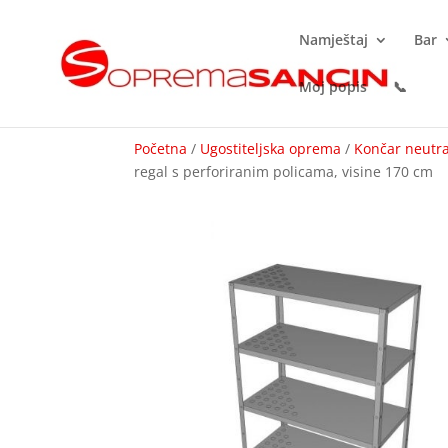
Namještaj
Bar
Moj popis
📞
Početna
/
Ugostiteljska oprema
/
Končar neutr
regal s perforiranim policama, visine 170 cm