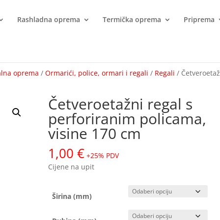
Rashladna oprema
Termička oprema
Priprema
alna oprema
/
Ormarići, police, ormari i regali
/
Regali
/ Četveroetaž
Četveroetažni regal s
perforiranim policama,
visine 170 cm
1,00
€
+25% PDV
Cijene na upit
Širina (mm)