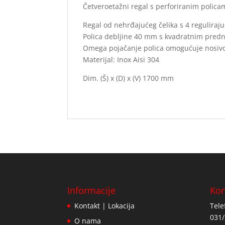
Četveroetažni regal s perforiranim polica
Regal od nehrđajućeg čelika s 4 reguliraju
Polica debljine 40 mm s kvadratnim pred
Omega pojačanje polica omogućuje nosivos
Materijal: Inox Aisi 304
Dim. (Š) x (D) x (V) 1700 mm
Informacije
Kon
Kontakt | Lokacija
Tele
031/
O nama