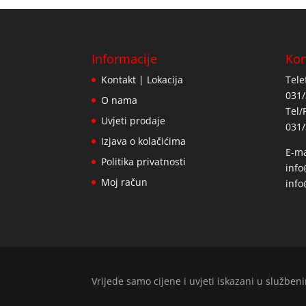
Informacije
Kon
Kontakt | Lokacija
Tele
031/
O nama
Tel/
Uvjeti prodaje
031/
Izjava o kolačićima
E-ma
Politika privatnosti
inf
Moj račun
info
Vrijede samo cijene i uvjeti iskazani u služb