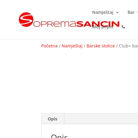
Namještaj
Bar
Moj popis
📞
Početna
/
Namještaj
/
Barske stolice
/ Club+ bar
Opis
Opis