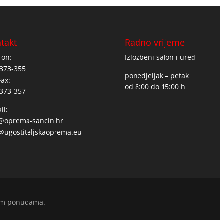
takt
Radno vrijeme
fon:
Izložbeni salon i ured
373-355
ponedjeljak – petak
Fax:
od 8:00 do 15:00 h
373-357
il:
o@oprema-sancin.hr
@ugostiteljskaoprema.eu
enim ponudama.