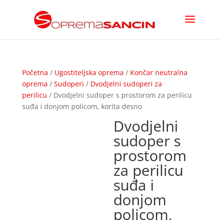
Početna
/
Ugostiteljska oprema
/
Končar neutralna
oprema
/
Sudoperi
/
Dvodjelni sudoperi za
perilicu
/ Dvodjelni sudoper s prostorom za perilicu
suđa i donjom policom, korita desno
Dvodjelni
sudoper s
prostorom
za perilicu
suđa i
donjom
policom,