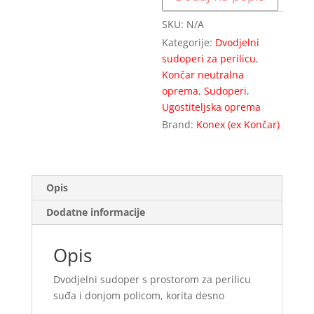
suđa
SKU:
N/A
i
Kategorije:
Dvodjelni
donjom
sudoperi za perilicu
,
policom,
Končar neutralna
korita
oprema
,
Sudoperi
,
desno
Ugostiteljska oprema
količina
Brand:
Konex (ex Končar)
Opis
Dodatne informacije
Opis
Dvodjelni sudoper s prostorom za perilicu
suđa i donjom policom, korita desno