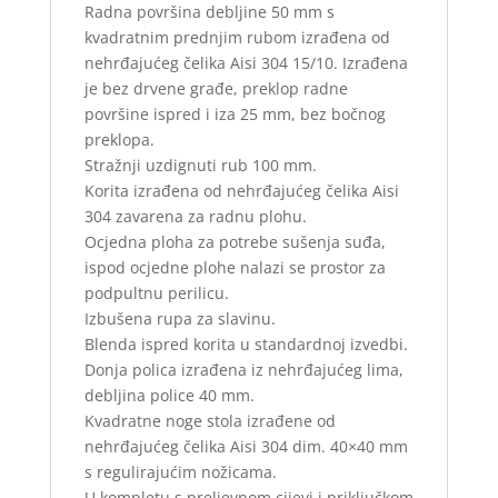
Radna površina debljine 50 mm s
kvadratnim prednjim rubom izrađena od
nehrđajućeg čelika Aisi 304 15/10. Izrađena
je bez drvene građe, preklop radne
površine ispred i iza 25 mm, bez bočnog
preklopa.
Stražnji uzdignuti rub 100 mm.
Korita izrađena od nehrđajućeg čelika Aisi
304 zavarena za radnu plohu.
Ocjedna ploha za potrebe sušenja suđa,
ispod ocjedne plohe nalazi se prostor za
podpultnu perilicu.
Izbušena rupa za slavinu.
Blenda ispred korita u standardnoj izvedbi.
Donja polica izrađena iz nehrđajućeg lima,
debljina police 40 mm.
Kvadratne noge stola izrađene od
nehrđajućeg čelika Aisi 304 dim. 40×40 mm
s regulirajućim nožicama.
U kompletu s preljevnom cijevi i priključkom