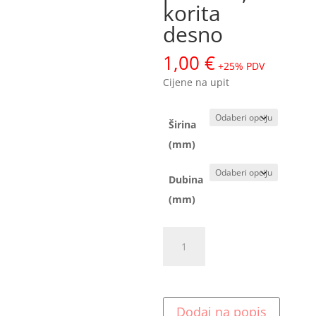
korita
desno
1,00
€
+25% PDV
Cijene na upit
Širina
(mm)
Dubina
(mm)
Dvodjelni
sudoper
s
prostorom
za
Dodaj na popis
perilicu