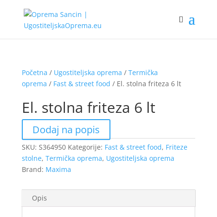
Početna
/
Ugostiteljska oprema
/
Termička
oprema
/
Fast & street food
/ El. stolna friteza 6 lt
El. stolna friteza 6 lt
Dodaj na popis
SKU:
S364950
Kategorije:
Fast & street food
,
Friteze
stolne
,
Termička oprema
,
Ugostiteljska oprema
Brand:
Maxima
Opis