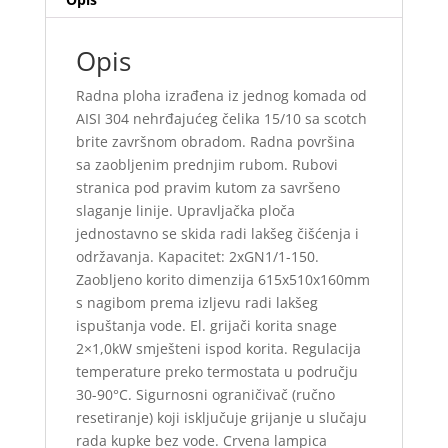
Opis
Radna ploha izrađena iz jednog komada od
AISI 304 nehrđajućeg čelika 15/10 sa scotch
brite završnom obradom. Radna površina
sa zaobljenim prednjim rubom. Rubovi
stranica pod pravim kutom za savršeno
slaganje linije. Upravljačka ploča
jednostavno se skida radi lakšeg čišćenja i
održavanja. Kapacitet: 2xGN1/1-150.
Zaobljeno korito dimenzija 615x510x160mm
s nagibom prema izljevu radi lakšeg
ispuštanja vode. El. grijači korita snage
2×1,0kW smješteni ispod korita. Regulacija
temperature preko termostata u području
30-90°C. Sigurnosni ograničivač (ručno
resetiranje) koji isključuje grijanje u slučaju
rada kupke bez vode. Crvena lampica