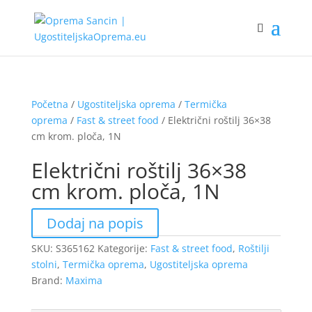
Početna
/
Ugostiteljska oprema
/
Termička
oprema
/
Fast & street food
/ Električni roštilj 36×38
cm krom. ploča, 1N
Električni roštilj 36×38
cm krom. ploča, 1N
Dodaj na popis
SKU:
S365162
Kategorije:
Fast & street food
,
Roštilji
stolni
,
Termička oprema
,
Ugostiteljska oprema
Brand:
Maxima