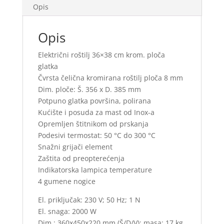
Opis
Opis
Električni roštilj 36×38 cm krom. ploča
glatka
Čvrsta čelična kromirana roštilj ploča 8 mm
Dim. ploče: Š. 356 x D. 385 mm
Potpuno glatka površina, polirana
Kućište i posuda za mast od Inox-a
Opremljen štitnikom od prskanja
Podesivi termostat: 50 °C do 300 °C
Snažni grijači element
Zaštita od preopterećenja
Indikatorska lampica temperature
4 gumene nogice
El. priključak: 230 V; 50 Hz; 1 N
El. snaga: 2000 W
Dim.: 360x450x220 mm (Š/D/V); masa: 17 kg