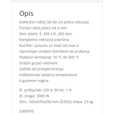
Opis
Električni roštilj 56×36 cm ploča rebrasta
Čvrsta roštilj ploča od 6 mm
Dim. ploče: Š. 555 x D. 365 mm
Kompletno rebrasta površina
Kućište i posuda za mast od Inox-a
Opremljen visokim štitnikom od prskanja
Podesivi termostat: 70 °C do 300 °C
Snažni grijači element
Zaštita od preopterećenja
Indikatorska lampica temperature
4 gumene nogice
El. priključak: 230 V; 50 Hz; 1 N
El. snaga: 3000 W
Dim.: 560x470x250 mm (Š/D/V); masa: 23 kg
S300070