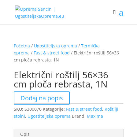
Početna
/
Ugostiteljska oprema
/
Termička
oprema
/
Fast & street food
/ Električni roštilj 56×36
cm ploča rebrasta, 1N
Električni roštilj 56×36
cm ploča rebrasta, 1N
Dodaj na popis
SKU:
S300070
Kategorije:
Fast & street food
,
Roštilji
stolni
,
Ugostiteljska oprema
Brand:
Maxima
Opis