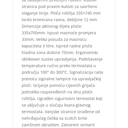
stranica pod pravim kutom za savršeno
slaganje linije. Ploča roštilja 335×745 mm
tvrdo kromirana ravna, debljine 12 mm.
Dimenzije aktivnog dijela ploče:
335x700mm. Ispust masnoće promjera
33mm. Velika posuda za masnoću
kapaciteta 3 litre. Ispred radne ploče
hladna zona dubine 75mm. Ergonomski
oblikovan sustav upravljanja. Podešavanje
temperature ručno preko termostata u
području 100° do 300°C. Signalizacija rada
pomoću signalne lampice na upravljačkoj
ploči. Grijanje pomoću cijevnih grijača
jednoliko raspoređenih na dnu ploče
roštilja. Ugrađen sigurnosni termostat koji
se uključuje u slučaju kvara glavnog
termostata. Vanjske stranice izrađene od
nehrđajućeg čelika sa scotch brite
završnom obradom. Zatvoreni ormarić