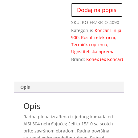
Dodaj na popis
SKU:
KO-ERZKR-O-4090
Kategorije:
Končar Linija
900
,
Roštilji električni
,
Termička oprema
,
Ugostiteljska oprema
Brand:
Konex (ex Končar)
Opis
Opis
Radna ploha izrađena iz jednog komada od
AISI 304 nehrđajućeg čelika 15/10 sa scotch
brite završnom obradom. Radna površina
sa zaobljenim prednjim rubom. Rubovi