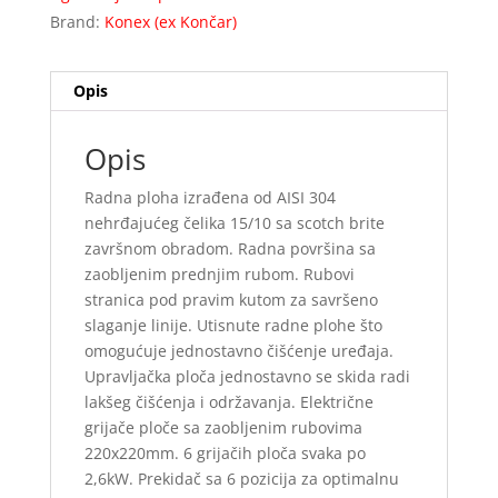
Brand:
Konex (ex Končar)
Opis
Opis
Radna ploha izrađena od AISI 304
nehrđajućeg čelika 15/10 sa scotch brite
završnom obradom. Radna površina sa
zaobljenim prednjim rubom. Rubovi
stranica pod pravim kutom za savršeno
slaganje linije. Utisnute radne plohe što
omogućuje jednostavno čišćenje uređaja.
Upravljačka ploča jednostavno se skida radi
lakšeg čišćenja i održavanja. Električne
grijače ploče sa zaobljenim rubovima
220x220mm. 6 grijačih ploča svaka po
2,6kW. Prekidač sa 6 pozicija za optimalnu