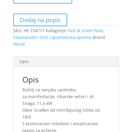
količina
Dodaj na popis
SKU:
HE-154717
Kategorije:
Fast & street food
,
Salamanderi Grill
,
Ugostiteljska oprema
Brand:
Hendi
Opis
Opis
Roštilj za vanjsku upotrebu
za manifestacije, ribarske večeri i dr.
Snaga: 11,6 kW
Okvir izrađen od nehrđajućeg čelika od
18/0.
S kromiranom rešetkom i emajliranom
tavom za prženje.