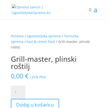
Početna
/
Ugostiteljska oprema
/
Termička
oprema
/
Fast & street food
/ Grill-master, plinski
roštilj
Grill-master, plinski
roštilj
0,00
€
+25% PDV
Grill-
master,
plinski
Dodaj u košaricu
roštilj