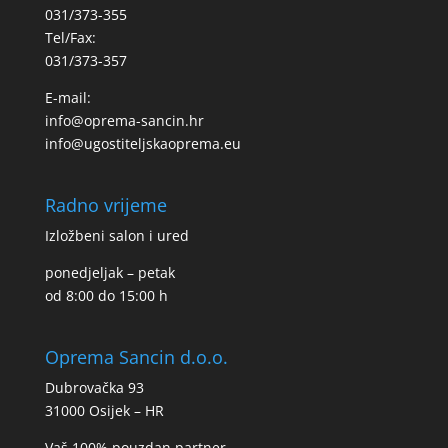
031/373-355
Tel/Fax:
031/373-357
E-mail:
info@oprema-sancin.hr
info@ugostiteljskaoprema.eu
Radno vrijeme
Izložbeni salon i ured
ponedjeljak – petak
od 8:00 do 15:00 h
Oprema Sancin d.o.o.
Dubrovačka 93
31000 Osijek – HR
Vaš 100% pouzdan partner