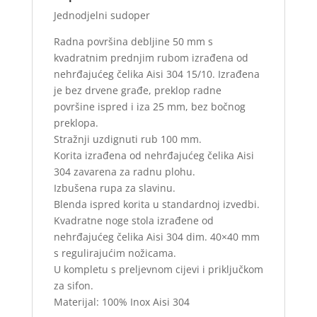
Jednodjelni sudoper
Radna površina debljine 50 mm s
kvadratnim prednjim rubom izrađena od
nehrđajućeg čelika Aisi 304 15/10. Izrađena
je bez drvene građe, preklop radne
površine ispred i iza 25 mm, bez bočnog
preklopa.
Stražnji uzdignuti rub 100 mm.
Korita izrađena od nehrđajućeg čelika Aisi
304 zavarena za radnu plohu.
Izbušena rupa za slavinu.
Blenda ispred korita u standardnoj izvedbi.
Kvadratne noge stola izrađene od
nehrđajućeg čelika Aisi 304 dim. 40×40 mm
s regulirajućim nožicama.
U kompletu s preljevnom cijevi i priključkom
za sifon.
Materijal: 100% Inox Aisi 304