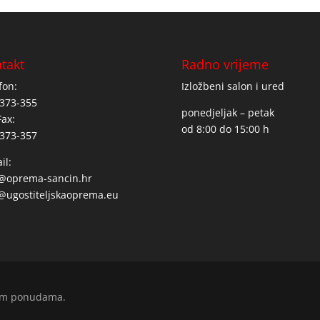
takt
Radno vrijeme
fon:
Izložbeni salon i ured
373-355
ponedjeljak – petak
Fax:
od 8:00 do 15:00 h
373-357
il:
o@oprema-sancin.hr
@ugostiteljskaoprema.eu
enim ponudama.