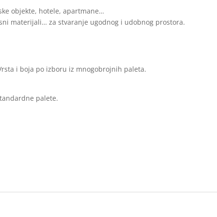
ske objekte, hotele, apartmane…
lasni materijali… za stvaranje ugodnog i udobnog prostora.
rsta i boja po izboru iz mnogobrojnih paleta.
standardne palete.