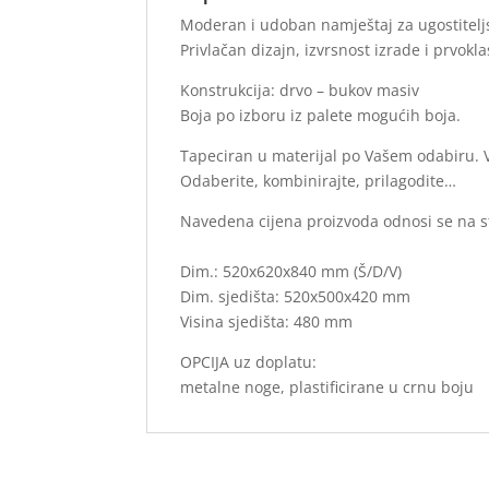
Moderan i udoban namještaj za ugostitelj
Privlačan dizajn, izvrsnost izrade i prvok
Konstrukcija: drvo – bukov masiv
Boja po izboru iz palete mogućih boja.
Tapeciran u materijal po Vašem odabiru. V
Odaberite, kombinirajte, prilagodite…
Navedena cijena proizvoda odnosi se na 
Dim.: 520x620x840 mm (Š/D/V)
Dim. sjedišta: 520x500x420 mm
Visina sjedišta: 480 mm
OPCIJA uz doplatu:
metalne noge, plastificirane u crnu boju