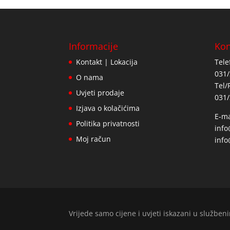
Informacije
Kon
Kontakt | Lokacija
Tele
031/
O nama
Tel/
Uvjeti prodaje
031/
Izjava o kolačićima
E-ma
Politika privatnosti
inf
Moj račun
info
Vrijede samo cijene i uvjeti iskazani u služb