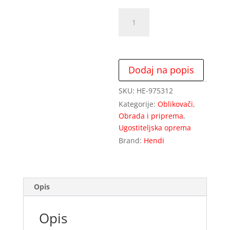
Omekšivač
bat
valjak
za
Shawarmu
Dodaj na popis
-
za
SKU:
HE-975312
tenderizer
Kategorije:
Oblikovači
,
količina
Obrada i priprema
,
Ugostiteljska oprema
Brand:
Hendi
Opis
Opis