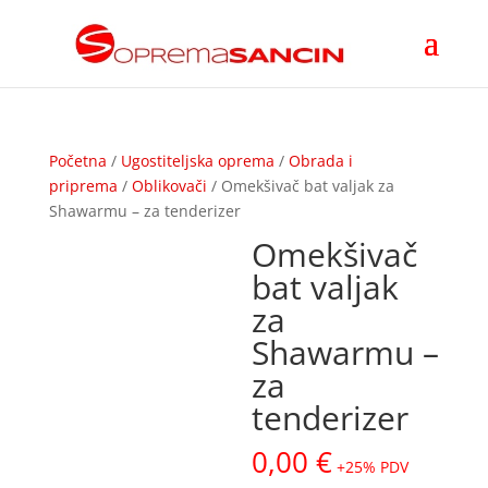
Početna
/
Ugostiteljska oprema
/
Obrada i
priprema
/
Oblikovači
/ Omekšivač bat valjak za
Shawarmu – za tenderizer
Omekšivač
bat valjak
za
Shawarmu –
za
tenderizer
0,00
€
+25% PDV