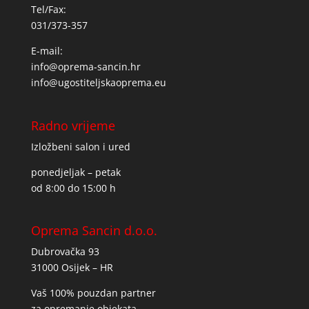
Tel/Fax:
031/373-357
E-mail:
info@oprema-sancin.hr
info@ugostiteljskaoprema.eu
Radno vrijeme
Izložbeni salon i ured
ponedjeljak – petak
od 8:00 do 15:00 h
Oprema Sancin d.o.o.
Dubrovačka 93
31000 Osijek – HR
Vaš 100% pouzdan partner
za opremanje objekata,