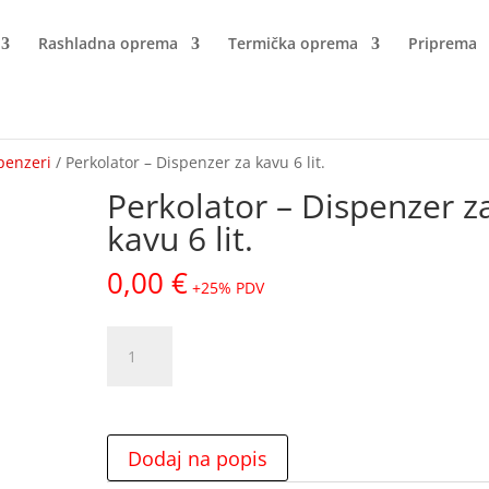
Rashladna oprema
Termička oprema
Priprema
penzeri
/ Perkolator – Dispenzer za kavu 6 lit.
Perkolator – Dispenzer z
kavu 6 lit.
0,00
€
+25% PDV
Perkolator
–
Dispenzer
za
kavu
Dodaj na popis
6
lit.