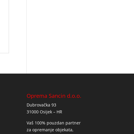
Oprema Sancin d.o.o.
Dubrovačka 93
31000 Osijek – HR
Vaš 100% pouzdan partner
za opremanje objekata,