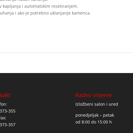
 kapljanja i automatskim resetiranjem.
 kuhanja i ako je potrebno uklanjanje kamenca.
takt
Radno vrijeme
fon:
Izložbeni salon i ured
373-355
ponedjeljak – petak
Fax:
od 8:00 do 15:00 h
373-357