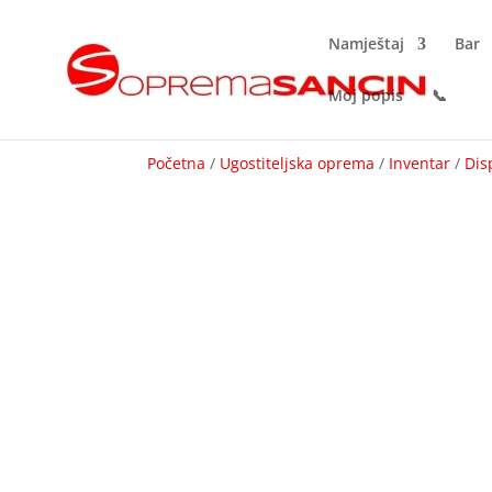
Namještaj
Bar
Moj popis
📞
Početna
/
Ugostiteljska oprema
/
Inventar
/
Dis