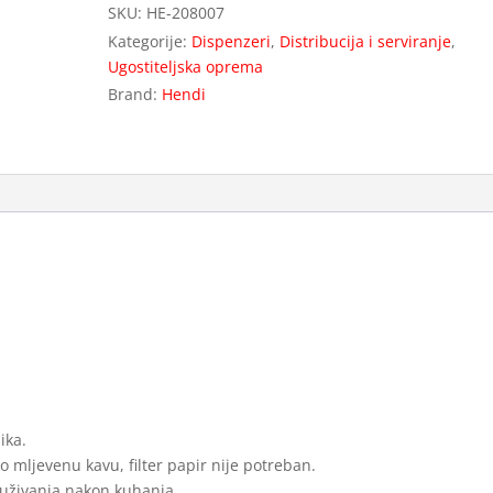
SKU:
HE-208007
količina
Kategorije:
Dispenzeri
,
Distribucija i serviranje
,
Ugostiteljska oprema
Brand:
Hendi
ika.
o mljevenu kavu, filter papir nije potreban.
luživanja nakon kuhanja.