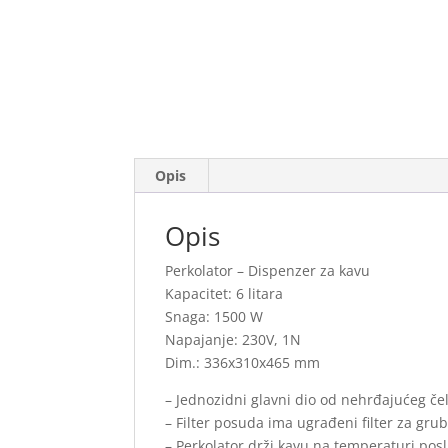
Opis
Opis
Perkolator – Dispenzer za kavu
Kapacitet: 6 litara
Snaga: 1500 W
Napajanje: 230V, 1N
Dim.: 336x310x465 mm
– Jednozidni glavni dio od nehrđajućeg čel
– Filter posuda ima ugrađeni filter za grub
– Perkolator drži kavu na temperaturi pos