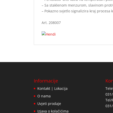
– Sa staklenom menzurom, slavinom protiv
– Pokazno svjetlo signalizira kraj procesa
Art. 208007
Informacije
Kon
Kontakt | Lokacija
Tele
031/
O nama
Tel/
Uvjeti prodaje
031/
Izjava o kolačićima