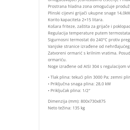
Prostrana hladna zona omogućuje produžen
Plinski cijevni grijači ukupne snage 14,0k
Korito kapaciteta 2×15 litara.
Košara friteze, zaštita za grijače i poklopa
Regulacija temperature putem termostata s
Sigurnosni termostat do 240°C protiv pregr
Vanjske stranice izrađene od nehrđajućeg
Zatvoreni ormarić s krilnim vratima. Posud
ormariću.
Noge izrađene od AISI 304 s regulacijom 
• Tlak plina: tekući plin 3000 Pa; zemni pl
• Priključna snaga plina: 28,0 kW
• Priključak plina: 1/2″
Dimenzija (mm): 800x730x875
Neto težina: 135 kg