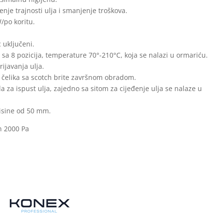
je trajnosti ulja i smanjenje troškova.
W/po koritu.
c uključeni.
a 8 pozicija, temperature 70°-210°C, koja se nalazi u ormariću.
ijavanja ulja.
 čelika sa scotch brite završnom obradom.
a za ispust ulja, zajedno sa sitom za cijeđenje ulja se nalaze u
visine od 50 mm.
in 2000 Pa