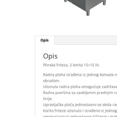
Opis
Opis
Plinska friteza, 2 korita 15+15 lit.
Radna ploha izrađena iz jednog komada ne
obradom.
Utisnuta radna ploha omogućuje zadržavanj
Radna površina sa zaobljenim prednjim r
linije.
Upravljačka ploča jednostavno se skida rad
Korito friteze utisnuto i izrađeno iz jed
omogućavajući jednostavno čišćenje i mak