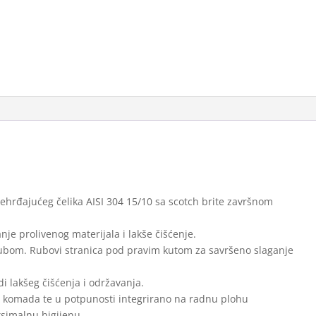
hrđajućeg čelika AISI 304 15/10 sa scotch brite završnom
e prolivenog materijala i lakše čišćenje.
ubom. Rubovi stranica pod pravim kutom za savršeno slaganje
i lakšeg čišćenja i održavanja.
nog komada te u potpunosti integrirano na radnu plohu
simalnu higijenu.