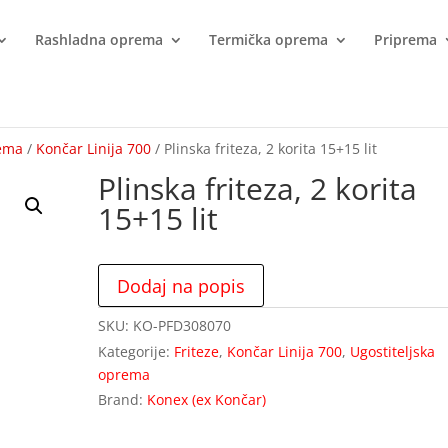
Rashladna oprema
Termička oprema
Priprema
rema
/
Končar Linija 700
/ Plinska friteza, 2 korita 15+15 lit
Plinska friteza, 2 korita
15+15 lit
Dodaj na popis
SKU:
KO-PFD308070
Kategorije:
Friteze
,
Končar Linija 700
,
Ugostiteljska
oprema
Brand:
Konex (ex Končar)