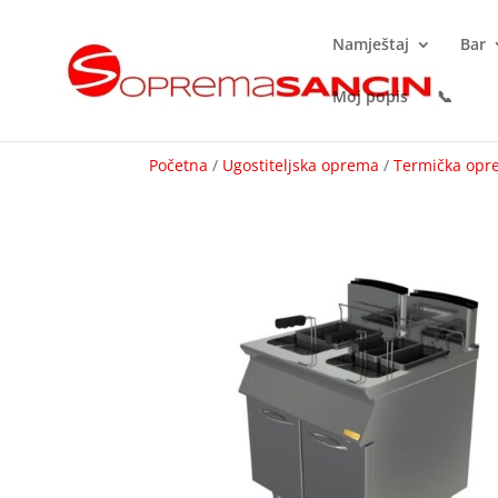
Namještaj
Bar
Moj popis
📞
Početna
/
Ugostiteljska oprema
/
Termička op