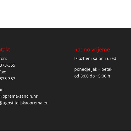
takt
Radno vrijeme
fon:
Izložbeni salon i ured
373-355
ponedjeljak – petak
Fax:
od 8:00 do 15:00 h
373-357
il:
o@oprema-sancin.hr
@ugostiteljskaoprema.eu