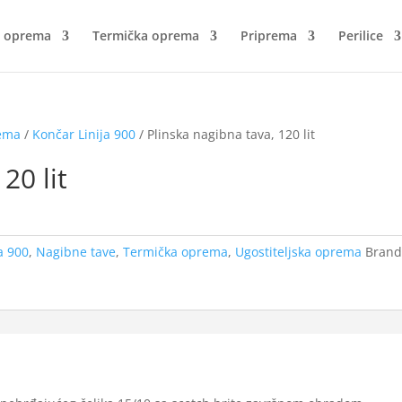
a oprema
Termička oprema
Priprema
Perilice
rema
/
Končar Linija 900
/ Plinska nagibna tava, 120 lit
20 lit
a 900
,
Nagibne tave
,
Termička oprema
,
Ugostiteljska oprema
Brand