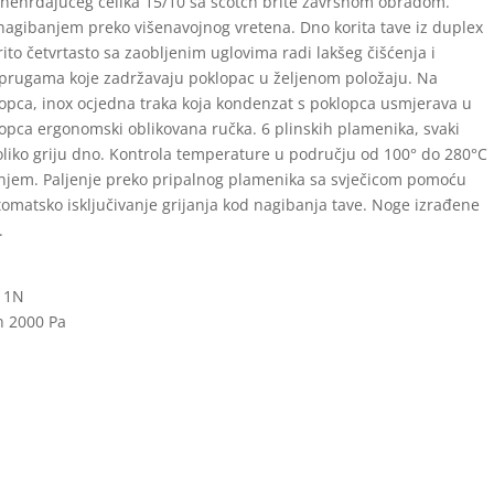
4 nehrđajućeg čelika 15/10 sa scotch brite završnom obradom.
m nagibanjem preko višenavojnog vretena. Dno korita tave iz duplex
ito četvrtasto sa zaobljenim uglovima radi lakšeg čišćenja i
 oprugama koje zadržavaju poklopac u željenom položaju. Na
lopca, inox ocjedna traka koja kondenzat s poklopca usmjerava u
lopca ergonomski oblikovana ručka. 6 plinskih plamenika, svaki
oliko griju dno. Kontrola temperature u području od 100° do 280°C
njem. Paljenje preko pripalnog plamenika sa svječicom pomoću
tomatsko isključivanje grijanja kod nagibanja tave. Noge izrađene
.
V 1N
in 2000 Pa