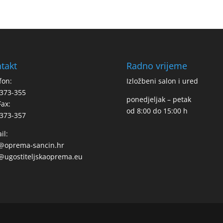
takt
Radno vrijeme
fon:
Izložbeni salon i ured
373-355
ponedjeljak – petak
Fax:
od 8:00 do 15:00 h
373-357
il:
o@oprema-sancin.hr
@ugostiteljskaoprema.eu