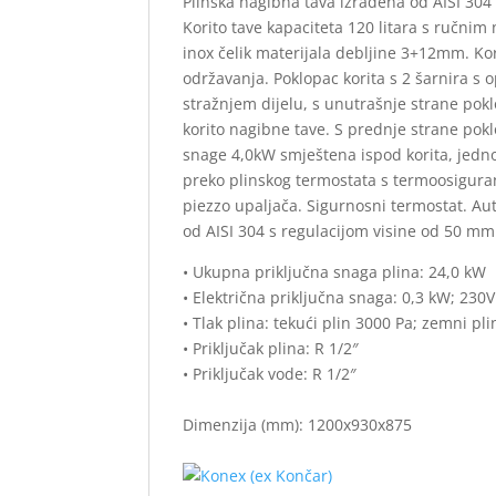
Plinska nagibna tava izrađena od AISI 30
Korito tave kapaciteta 120 litara s ručni
inox čelik materijala debljine 3+12mm. Kor
održavanja. Poklopac korita s 2 šarnira s
stražnjem dijelu, s unutrašnje strane pok
korito nagibne tave. S prednje strane pok
snage 4,0kW smještena ispod korita, jedn
preko plinskog termostata s termoosigura
piezzo upaljača. Sigurnosni termostat. Au
od AISI 304 s regulacijom visine od 50 mm
• Ukupna priključna snaga plina: 24,0 kW
• Električna priključna snaga: 0,3 kW; 230
• Tlak plina: tekući plin 3000 Pa; zemni pl
• Priključak plina: R 1/2″
• Priključak vode: R 1/2″
Dimenzija (mm): 1200x930x875