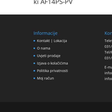
ki AF14PS-PV
Informacije
Kon
Kontakt | Lokacija
Tele
031/
O nama
Tel/
Uvjeti prodaje
031/
Izjava o kolačićima
E-ma
Politika privatnosti
inf
Moj račun
info