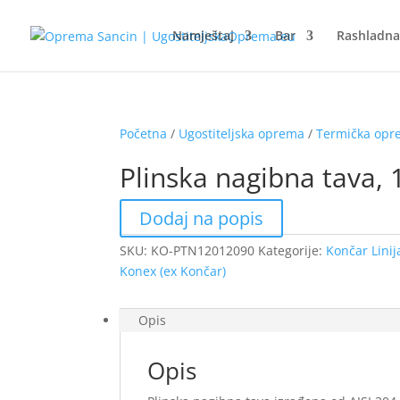
Namještaj
Bar
Rashladn
Početna
/
Ugostiteljska oprema
/
Termička op
Plinska nagibna tava, 1
Dodaj na popis
SKU:
KO-PTN12012090
Kategorije:
Končar Linij
Konex (ex Končar)
Opis
Opis