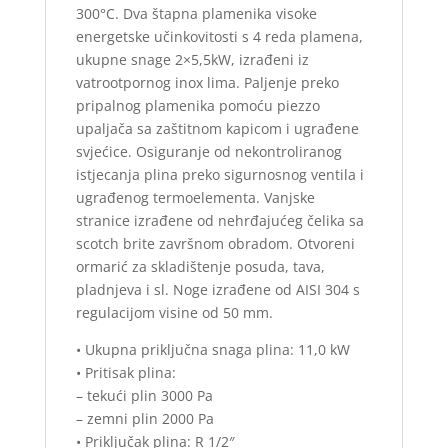
300°C. Dva štapna plamenika visoke
energetske učinkovitosti s 4 reda plamena,
ukupne snage 2×5,5kW, izrađeni iz
vatrootpornog inox lima. Paljenje preko
pripalnog plamenika pomoću piezzo
upaljača sa zaštitnom kapicom i ugrađene
svjećice. Osiguranje od nekontroliranog
istjecanja plina preko sigurnosnog ventila i
ugrađenog termoelementa. Vanjske
stranice izrađene od nehrđajućeg čelika sa
scotch brite završnom obradom. Otvoreni
ormarić za skladištenje posuda, tava,
pladnjeva i sl. Noge izrađene od AISI 304 s
regulacijom visine od 50 mm.
• Ukupna priključna snaga plina: 11,0 kW
• Pritisak plina:
– tekući plin 3000 Pa
– zemni plin 2000 Pa
• Priključak plina: R 1/2″