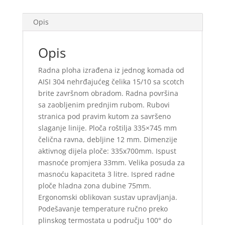
Opis
Opis
Radna ploha izrađena iz jednog komada od
AISI 304 nehrđajućeg čelika 15/10 sa scotch
brite završnom obradom. Radna površina
sa zaobljenim prednjim rubom. Rubovi
stranica pod pravim kutom za savršeno
slaganje linije. Ploča roštilja 335×745 mm
čelična ravna, debljine 12 mm. Dimenzije
aktivnog dijela ploče: 335x700mm. Ispust
masnoće promjera 33mm. Velika posuda za
masnoću kapaciteta 3 litre. Ispred radne
ploče hladna zona dubine 75mm.
Ergonomski oblikovan sustav upravljanja.
Podešavanje temperature ručno preko
plinskog termostata u području 100° do