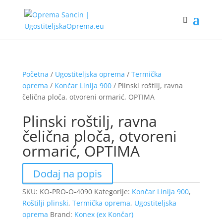
Početna
/
Ugostiteljska oprema
/
Termička
oprema
/
Končar Linija 900
/ Plinski roštilj, ravna
čelična ploča, otvoreni ormarić, OPTIMA
Plinski roštilj, ravna
čelična ploča, otvoreni
ormarić, OPTIMA
Dodaj na popis
SKU:
KO-PRO-O-4090
Kategorije:
Končar Linija 900
,
Roštilji plinski
,
Termička oprema
,
Ugostiteljska
oprema
Brand:
Konex (ex Končar)