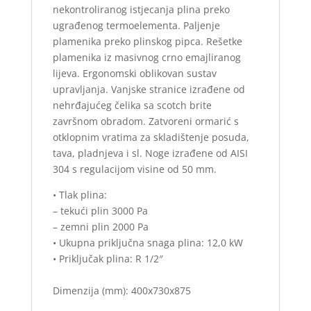
nekontroliranog istjecanja plina preko
ugrađenog termoelementa. Paljenje
plamenika preko plinskog pipca. Rešetke
plamenika iz masivnog crno emajliranog
lijeva. Ergonomski oblikovan sustav
upravljanja. Vanjske stranice izrađene od
nehrđajućeg čelika sa scotch brite
završnom obradom. Zatvoreni ormarić s
otklopnim vratima za skladištenje posuda,
tava, pladnjeva i sl. Noge izrađene od AISI
304 s regulacijom visine od 50 mm.
• Tlak plina:
– tekući plin 3000 Pa
– zemni plin 2000 Pa
• Ukupna priključna snaga plina: 12,0 kW
• Priključak plina: R 1/2″
Dimenzija (mm): 400x730x875