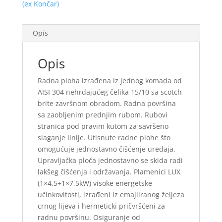
(ex Končar)
Opis
Opis
Radna ploha izrađena iz jednog komada od
AISI 304 nehrđajućeg čelika 15/10 sa scotch
brite završnom obradom. Radna površina
sa zaobljenim prednjim rubom. Rubovi
stranica pod pravim kutom za savršeno
slaganje linije. Utisnute radne plohe što
omogućuje jednostavno čišćenje uređaja.
Upravljačka ploča jednostavno se skida radi
lakšeg čišćenja i održavanja. Plamenici LUX
(1×4,5+1×7,5kW) visoke energetske
učinkovitosti, izrađeni iz emajliranog željeza
crnog lijeva i hermeticki pričvršćeni za
radnu površinu. Osiguranje od