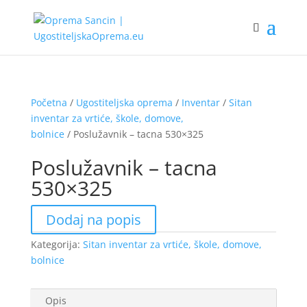
Početna
/
Ugostiteljska oprema
/
Inventar
/
Sitan
inventar za vrtiće, škole, domove,
bolnice
/ Poslužavnik – tacna 530×325
Poslužavnik – tacna
530×325
Dodaj na popis
Kategorija:
Sitan inventar za vrtiće, škole, domove,
bolnice
Opis