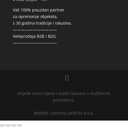
Vaš 100% pouzdan partner
za opremanje objekata,
s 30 godina tradicije i iskustva.
———————————
Veleprodaja B2B / B2G
———————————
Vrijede samo cijene i uvjeti iskazani u službenim
ponudama.
MMXXV. Oprema SANCIN d.o.o.