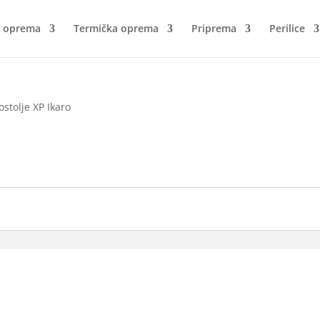
a oprema
Termička oprema
Priprema
Perilice
ostolje XP Ikaro