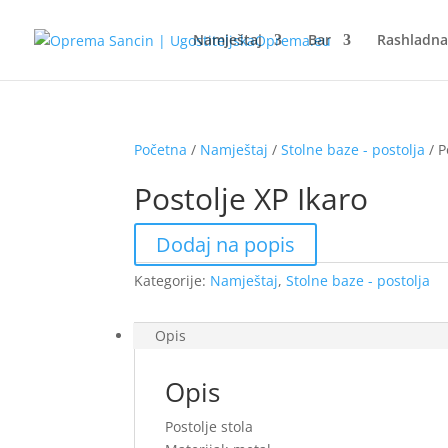
Namještaj
Bar
Rashladn
Početna
/
Namještaj
/
Stolne baze - postolja
/ P
Postolje XP Ikaro
Dodaj na popis
Kategorije:
Namještaj
,
Stolne baze - postolja
Opis
Opis
Postolje stola