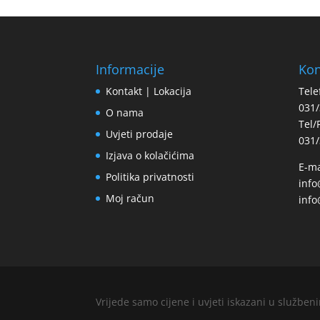
Informacije
Kon
Kontakt | Lokacija
Tele
031/
O nama
Tel/
Uvjeti prodaje
031/
Izjava o kolačićima
E-ma
Politika privatnosti
inf
Moj račun
info
Vrijede samo cijene i uvjeti iskazani u služb