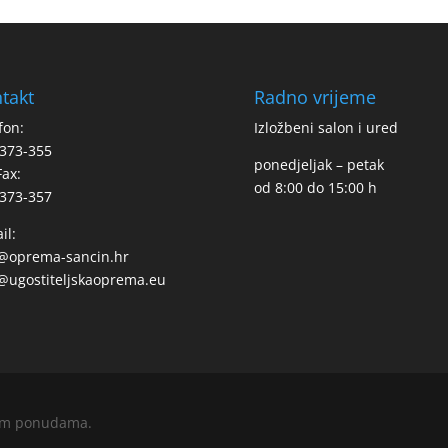
takt
Radno vrijeme
fon:
Izložbeni salon i ured
373-355
ponedjeljak – petak
Fax:
od 8:00 do 15:00 h
373-357
il:
o@oprema-sancin.hr
@ugostiteljskaoprema.eu
enim ponudama.