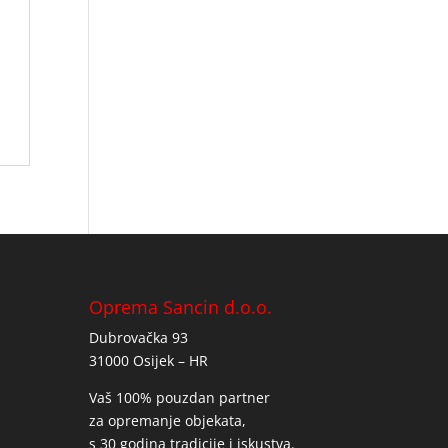
Oprema Sancin d.o.o.
Dubrovačka 93
31000 Osijek – HR
Vaš 100% pouzdan partner
za opremanje objekata,
s 30 godina tradicije i iskustva.