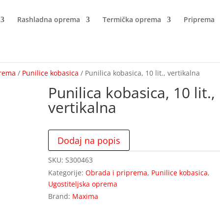
Rashladna oprema
Termička oprema
Priprema
prema
/
Punilice kobasica
/ Punilica kobasica, 10 lit., vertikalna
Punilica kobasica, 10 lit.,
vertikalna
Dodaj na popis
SKU:
S300463
Kategorije:
Obrada i priprema
,
Punilice kobasica
,
Ugostiteljska oprema
Brand:
Maxima