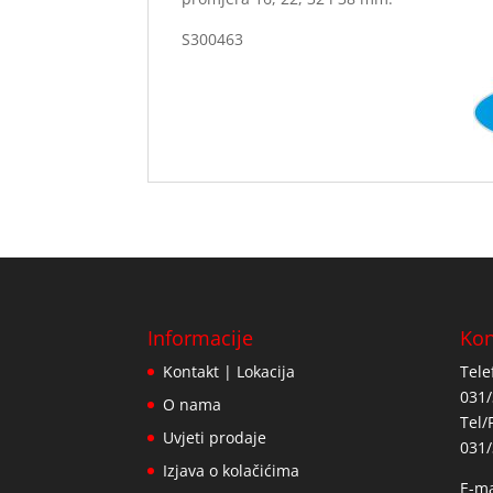
S300463
Informacije
Kon
Kontakt | Lokacija
Tele
031/
O nama
Tel/
Uvjeti prodaje
031/
Izjava o kolačićima
E-ma