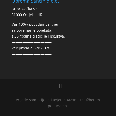
Oprema Sancin d.o.o.
Dubrovačka 93
31000 Osijek – HR
Vaš 100% pouzdan partner
za opremanje objekata,
s 30 godina tradicije i iskustva.
———————————
Veleprodaja B2B / B2G
———————————
Vrijede samo cijene i uvjeti iskazani u službenim
ponudama.