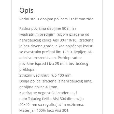
Opis
Radni stol s donjom policom i zaštitom zida
Radna površina debljine 50 mm s
kvadratnim prednjim rubom izrađena od
nehrđajućeg čelika Aisi 304 10/10. Izrađena
je bez drvene građe, a kao pojačanje koristi
se dvostruko prešani lim 12/10, ljepljen bi-
adezivnim sredstvom. Preklop radne
površine ispred i iza 25 mm, bez bočnog
preklopa.
Stražnji uzdignuti rub 100 mm.
Donja polica izrađena iz nehrđajućeg lima,
debljina police 40 mm.
Kvadratne noge stola izrađene od
nehrđajućeg čelika Aisi 304 dimenzija
40×40 mm sa regulirajućim nožicama.
Materijal: 100% Inox Aisi 304