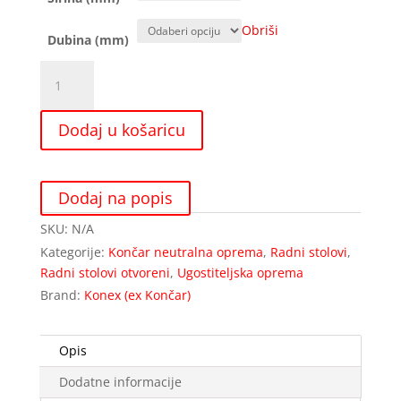
Obriši
Dubina (mm)
Radni
stol
s
Dodaj u košaricu
donjom
policom
i
zaštitom
Dodaj na popis
zida
SKU:
N/A
količina
Kategorije:
Končar neutralna oprema
,
Radni stolovi
,
Radni stolovi otvoreni
,
Ugostiteljska oprema
Brand:
Konex (ex Končar)
Opis
Dodatne informacije