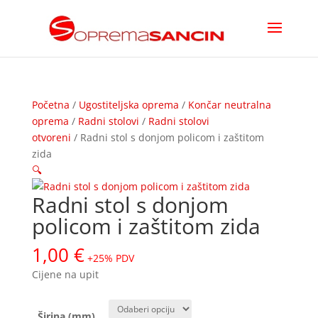
Početna
/
Ugostiteljska oprema
/
Končar neutralna
oprema
/
Radni stolovi
/
Radni stolovi
otvoreni
/ Radni stol s donjom policom i zaštitom
zida
🔍
Radni stol s donjom
policom i zaštitom zida
1,00
€
+25% PDV
Cijene na upit
Širina (mm)