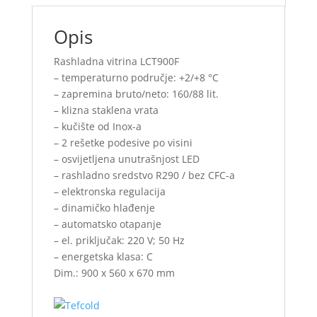
Opis
Rashladna vitrina LCT900F
– temperaturno područje: +2/+8 °C
– zapremina bruto/neto: 160/88 lit.
– klizna staklena vrata
– kučište od Inox-a
– 2 rešetke podesive po visini
– osvijetljena unutrašnjost LED
– rashladno sredstvo R290 / bez CFC-a
– elektronska regulacija
– dinamičko hlađenje
– automatsko otapanje
– el. priključak: 220 V; 50 Hz
– energetska klasa: C
Dim.: 900 x 560 x 670 mm