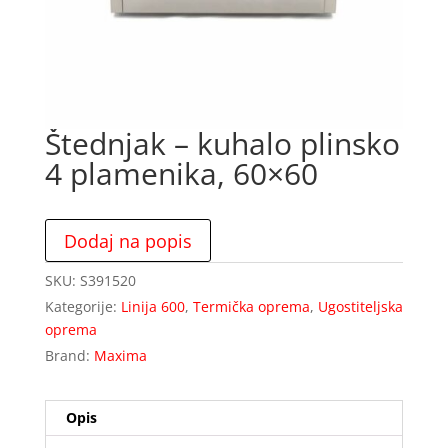
Štednjak – kuhalo plinsko
4 plamenika, 60×60
Dodaj na popis
SKU:
S391520
Kategorije:
Linija 600
,
Termička oprema
,
Ugostiteljska
oprema
Brand:
Maxima
Opis