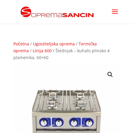
Početna
/
Ugostiteljska oprema
/
Termička
oprema
/
Linija 600
/ Štednjak – kuhalo plinsko 4
plamenika, 60×60