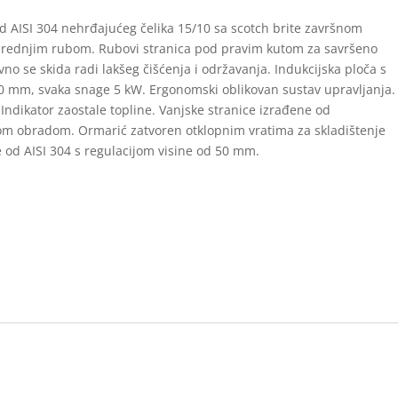
 AISI 304 nehrđajućeg čelika 15/10 sa scotch brite završnom
rednjim rubom. Rubovi stranica pod pravim kutom za savršeno
vno se skida radi lakšeg čišćenja i održavanja. Indukcijska ploča s
20 mm, svaka snage 5 kW. Ergonomski oblikovan sustav upravljanja.
 Indikator zaostale topline. Vanjske stranice izrađene od
nom obradom. Ormarić zatvoren otklopnim vratima za skladištenje
e od AISI 304 s regulacijom visine od 50 mm.