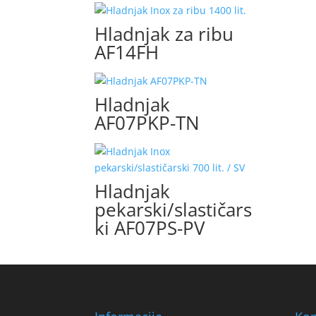
Hladnjak za ribu
AF14FH
Hladnjak
AF07PKP-TN
Hladnjak
pekarski/slastičars
ki AF07PS-PV