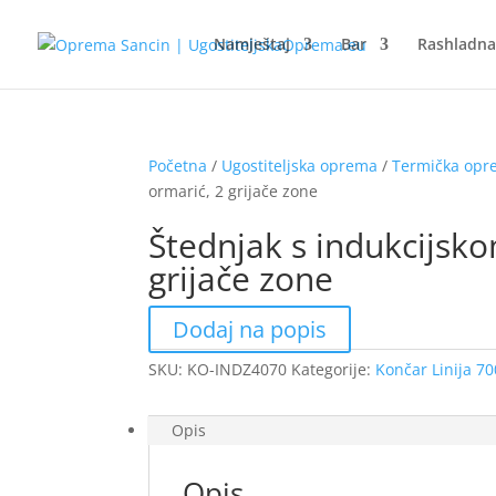
Namještaj
Bar
Rashladn
Početna
/
Ugostiteljska oprema
/
Termička op
ormarić, 2 grijače zone
Štednjak s indukcijsk
grijače zone
Dodaj na popis
SKU:
KO-INDZ4070
Kategorije:
Končar Linija 70
Opis
Opis