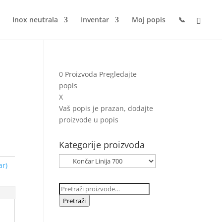
Inox neutrala
Inventar
Moj popis
📞
i
0
Proizvoda
Pregledajte
popis
X
Vaš popis je prazan, dodajte
proizvode u popis
Kategorije proizvoda
ar)
Pretraži:
Pretraži