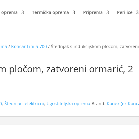
a oprema
Termička oprema
Priprema
Perilice
rema
/
Končar Linija 700
/ Štednjak s indukcijskom pločom, zatvoren
om pločom, zatvoreni ormarić, 2
0
,
Štednjaci električni
,
Ugostiteljska oprema
Brand:
Konex (ex Konč