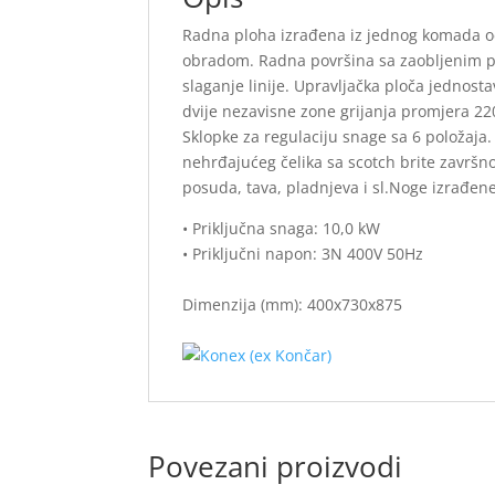
Radna ploha izrađena iz jednog komada od
obradom. Radna površina sa zaobljenim p
slaganje linije. Upravljačka ploča jednosta
dvije nezavisne zone grijanja promjera 2
Sklopke za regulaciju snage sa 6 položaja.
nehrđajućeg čelika sa scotch brite završ
posuda, tava, pladnjeva i sl.Noge izrađen
• Priključna snaga: 10,0 kW
• Priključni napon: 3N 400V 50Hz
Dimenzija (mm): 400x730x875
Povezani proizvodi