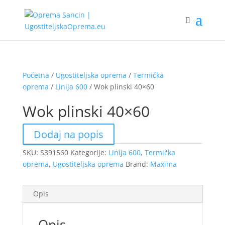
Početna
/
Ugostiteljska oprema
/
Termička
oprema
/
Linija 600
/ Wok plinski 40×60
Wok plinski 40×60
Dodaj na popis
SKU:
S391560
Kategorije:
Linija 600
,
Termička
oprema
,
Ugostiteljska oprema
Brand:
Maxima
Opis
Opis