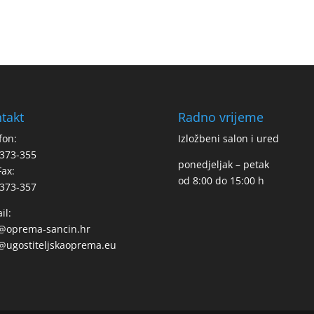
takt
Radno vrijeme
fon:
Izložbeni salon i ured
373-355
ponedjeljak – petak
Fax:
od 8:00 do 15:00 h
373-357
il:
o@oprema-sancin.hr
@ugostiteljskaoprema.eu