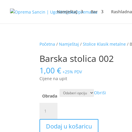
Namještaj
Bar
Rashladn
Početna
/
Namještaj
/
Stolice Klasik metalne
/ B
Barska stolica 002
1,00
€
+25% PDV
Cijene na upit
Obriši
Obrada
Barska
stolica
002
Dodaj u košaricu
količina