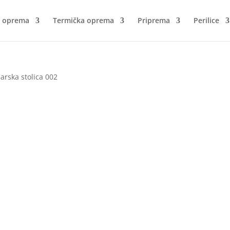
a oprema
Termička oprema
Priprema
Perilice
arska stolica 002